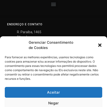
ENDEREÇO E CONTATO
R. Paraíba, 1465
9º andar
Gerenciar Consentimento
Savassi, Belo Horizonte
MG - 30.130-148
de Cookies
(31) 3290-8700
Para fornecer as melhores experiências, usamos tecnologias como
gontijo@gontijomendes.com.br
cookies para armazenar e/ou acessar informações do dispositivo. O
consentimento para essas tecnologias nos permitirá processar dados
como comportamento de navegação ou IDs exclusivos neste site. Não
consentir ou retirar o consentimento pode afetar negativamente certos
recursos e funções.
Aceitar
Negar