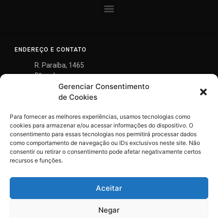
ENDEREÇO E CONTATO
R. Paraíba, 1465
9º andar
Gerenciar Consentimento
Savassi, Belo Horizonte
MG - 30.130-148
de Cookies
(31) 3290-8700
Para fornecer as melhores experiências, usamos tecnologias como
gontijo@gontijomendes.com.br
cookies para armazenar e/ou acessar informações do dispositivo. O
consentimento para essas tecnologias nos permitirá processar dados
como comportamento de navegação ou IDs exclusivos neste site. Não
consentir ou retirar o consentimento pode afetar negativamente certos
recursos e funções.
Aceitar
Negar