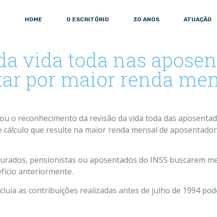
HOME
O ESCRITÓRIO
30 ANOS
ATUAÇÃO
da vida toda nas aposen
tar por maior renda me
ou o reconhecimento da revisão da vida toda das aposentado
de cálculo que resulte na maior renda mensal de aposentadori
egurados, pensionistas ou aposentados do INSS buscarem me
efício anteriormente.
luía as contribuições realizadas antes de julho de 1994 po