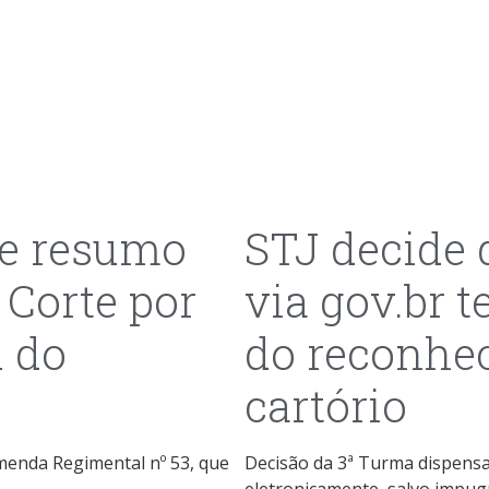
de resumo
STJ decide 
 Corte por
via gov.br 
A do
do reconhe
cartório
Emenda Regimental nº 53, que
Decisão da 3ª Turma dispensa