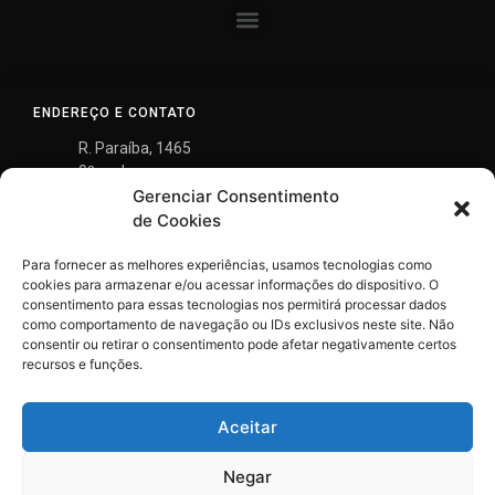
ENDEREÇO E CONTATO
R. Paraíba, 1465
9º andar
Gerenciar Consentimento
Savassi, Belo Horizonte
MG - 30.130-148
de Cookies
(31) 3290-8700
Para fornecer as melhores experiências, usamos tecnologias como
gontijo@gontijomendes.com.br
cookies para armazenar e/ou acessar informações do dispositivo. O
consentimento para essas tecnologias nos permitirá processar dados
como comportamento de navegação ou IDs exclusivos neste site. Não
consentir ou retirar o consentimento pode afetar negativamente certos
recursos e funções.
Aceitar
Negar