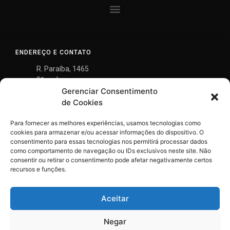
ENDEREÇO E CONTATO
R. Paraíba, 1465
9º andar
Gerenciar Consentimento
Savassi, Belo Horizonte
MG - 30.130-148
de Cookies
(31) 3290-8700
Para fornecer as melhores experiências, usamos tecnologias como
gontijo@gontijomendes.com.br
cookies para armazenar e/ou acessar informações do dispositivo. O
consentimento para essas tecnologias nos permitirá processar dados
como comportamento de navegação ou IDs exclusivos neste site. Não
consentir ou retirar o consentimento pode afetar negativamente certos
recursos e funções.
Aceitar
Negar