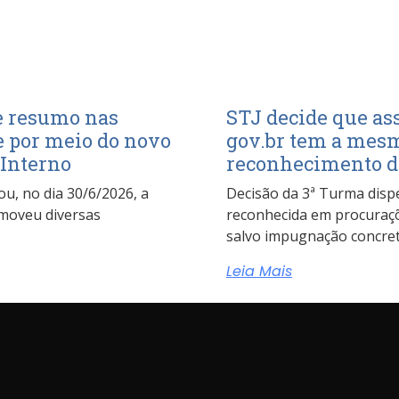
de resumo nas
STJ decide que ass
te por meio do novo
gov.br tem a mesm
 Interno
reconhecimento de
ou, no dia 30/6/2026, a
Decisão da 3ª Turma disp
moveu diversas
reconhecida em procuraçõ
salvo impugnação concret
Leia Mais