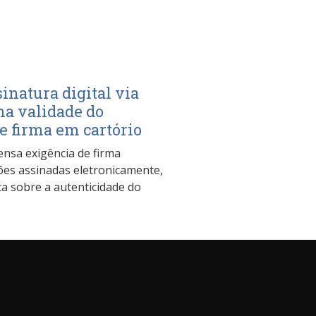
inatura digital via
a validade do
 firma em cartório
ensa exigência de firma
es assinadas eletronicamente,
a sobre a autenticidade do