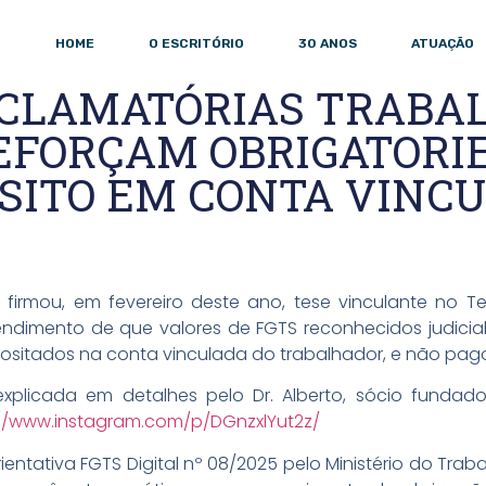
HOME
O ESCRITÓRIO
30 ANOS
ATUAÇÃO
CLAMATÓRIAS TRABAL
EFORÇAM OBRIGATORI
SITO EM CONTA VINC
o firmou, em fevereiro deste ano, tese vinculante no 
endimento de que valores de FGTS reconhecidos judicial
sitados na conta vinculada do trabalhador, e não pago
explicada em detalhes pelo Dr. Alberto, sócio funda
://www.instagram.com/p/DGnzxlYut2z/
entativa FGTS Digital nº 08/2025 pelo Ministério do Tra