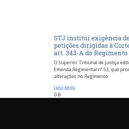
STJ institui exigência 
petições dirigidas à Cor
art. 343-A do Regimento
O Superior Tribunal de Justiça edit
Emenda Regimental nº 53, que pro
alterações no Regimento
Leia Mais