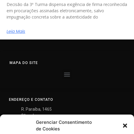
Decisão da 3ª Turma dispensa exigência de firma reconhecida
em procurações assinadas eletronicamente, salvo
impugnação concreta sobre a autenticidade do
Leia Mais
MAPA DO SITE
ENDEREÇO E CONTATO
R. Paraíba, 1465
9º andar
Gerenciar Consentimento
Savassi, Belo Horizonte
MG - 30.130-148
de Cookies