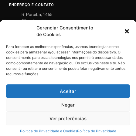
ENDEREÇO E CONTATO
R. Paraíba, 1465
9º andar
Gerenciar Consentimento
Savassi, Belo Horizonte
MG - 30.130-148
de Cookies
(31) 3290-8700
Para fornecer as melhores experiências, usamos tecnologias como
gontijo@gontijomendes.com.br
cookies para armazenar e/ou acessar informações do dispositivo. O
consentimento para essas tecnologias nos permitirá processar dados
como comportamento de navegação ou IDs exclusivos neste site. Não
consentir ou retirar o consentimento pode afetar negativamente certos
recursos e funções.
Aceitar
Negar
Ver preferências
Politica de Privacidade e Cookies
Política de Privacidade